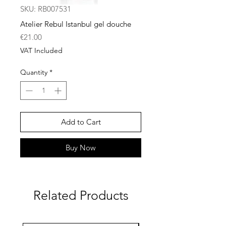
SKU: RB007531
Atelier Rebul Istanbul gel douche
Price
€21.00
VAT Included
Quantity
*
Add to Cart
Buy Now
Related Products