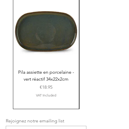
Pila assiette en porcelaine -
Pila assiette 30x15x
vert réactif 34x22x2cm
en porcelaine - vert r
Price
€18.95
VAT Included
Rejoignez notre emailing list