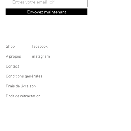
Envoyez maintenant
Shop
facebook
A propos
instagram
Contact
Conditions générales
Frais de livraison
Droit de rétractation
Peppermint Shop
Rue de la Casquette 49