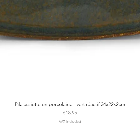
Quick View
Pila assiette en porcelaine - vert réactif 34x22x2cm
Price
€18.95
VAT Included