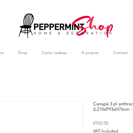
os
Shop
Carte cadeau
A propos
Contact
Canapé 3 pl anthra
(L210xP93xH76cm - 
Price
€950.00
VAT Included