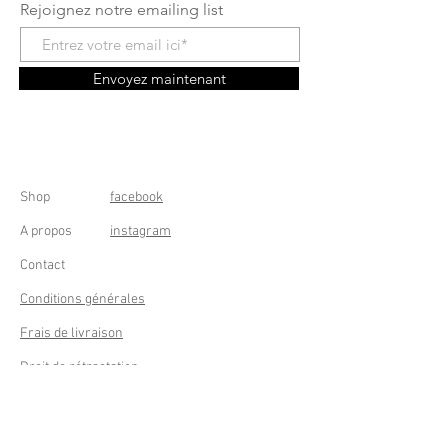
Rejoignez notre emailing list
Envoyez maintenant
Shop
facebook
A propos
instagram
Contact
Conditions générales
Frais de livraison
Droit de rétractation
Peppermint Shop