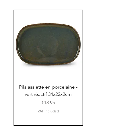
Pila assiette en porcelaine -
Pila assiette 30x15x
vert réactif 34x22x2cm
en porcelaine - vert r
Price
€18.95
VAT Included