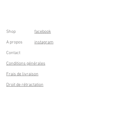
Shop
facebook
A propos
instagram
Contact
Conditions générales
Frais de livraison
Droit de rétractation
Peppermint Shop
Rue de la Casquette 49
4000 Liège - Luik
Belgique (Belgium)