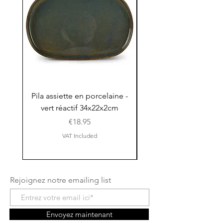
Pila assiette en porcelaine -
Pila assiette 30x15x
vert réactif 34x22x2cm
en porcelaine - vert r
Price
€18.95
VAT Included
Rejoignez notre emailing list
Envoyez maintenant