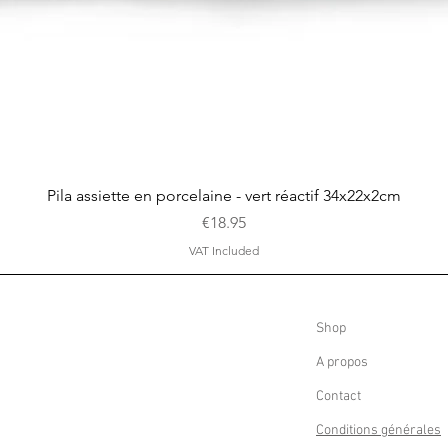
Quick View
Pila assiette en porcelaine - vert réactif 34x22x2cm
Price
€18.95
VAT Included
Shop
A propos
Contact
Conditions générales