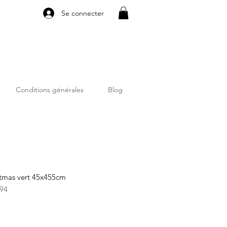
Se connecter
Conditions générales
Blog
stmas vert 45x455cm
94