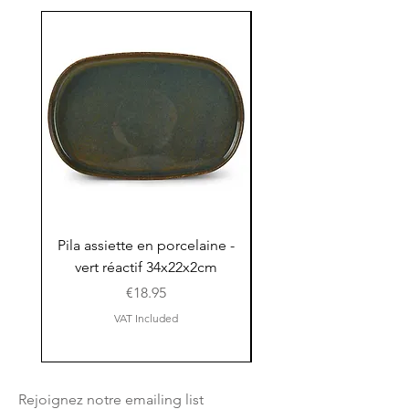
Pila assiette en porcelaine -
Pila assiette 30x15x
vert réactif 34x22x2cm
en porcelaine - vert r
Price
€18.95
VAT Included
Rejoignez notre emailing list