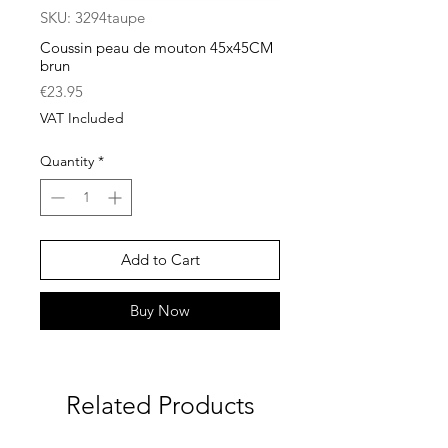
SKU: 3294taupe
Coussin peau de mouton 45x45CM
brun
Price
€23.95
VAT Included
Quantity
*
Add to Cart
Buy Now
Related Products