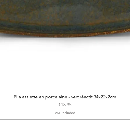
Quick View
Pila assiette en porcelaine - vert réactif 34x22x2cm
Price
€18.95
VAT Included