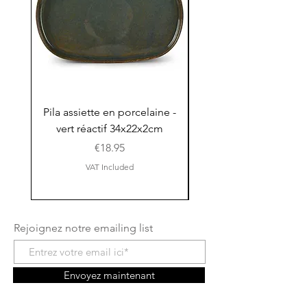
Pila assiette en porcelaine -
Pila assiette 30x15x
vert réactif 34x22x2cm
en porcelaine - vert r
Price
€18.95
VAT Included
Rejoignez notre emailing list
Envoyez maintenant