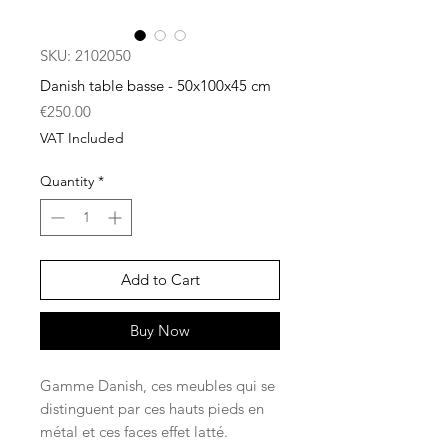
SKU: 2102050
Danish table basse - 50x100x45 cm
Price
€250.00
VAT Included
Quantity
*
Add to Cart
Buy Now
Gamme Danish, ces meubles qui se
distinguent par ces hauts pieds en
métal et ces faces effet latté.