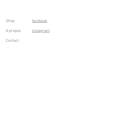
Shop
facebook
A propos
instagram
Contact
Conditions générales
Frais de livraison
Droit de rétractation
Peppermint Shop
Rue de la Casquette 49
4000 Liège - Luik
Belgique (Belgium)
OUVERT DU LUNDI AU SAMEDI