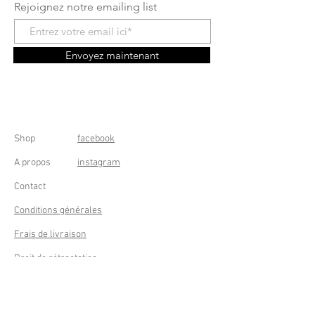
Rejoignez notre emailing list
Envoyez maintenant
Shop
facebook
A propos
instagram
Contact
Conditions générales
Frais de livraison
Droit de rétractation
Peppermint Shop