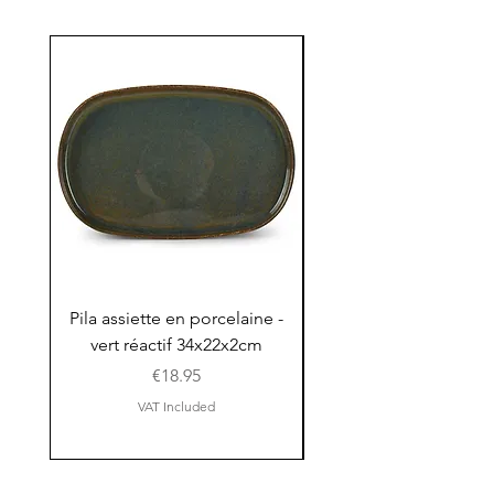
Pila assiette en porcelaine -
Pila assiette 30x15x
vert réactif 34x22x2cm
en porcelaine - vert r
Price
€18.95
VAT Included