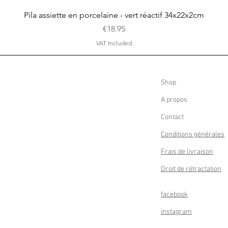
Quick View
Pila assiette en porcelaine - vert réactif 34x22x2cm
Price
€18.95
VAT Included
Shop
A propos
Contact
Conditions générales
Frais de livraison
Droit de rétractation
facebook
instagram