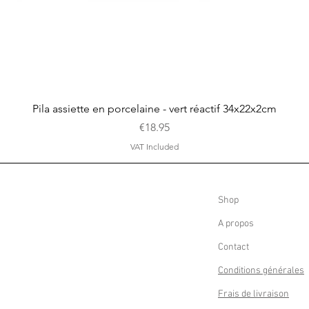
Quick View
Pila assiette en porcelaine - vert réactif 34x22x2cm
Price
€18.95
VAT Included
Shop
A propos
Contact
Conditions générales
Frais de livraison