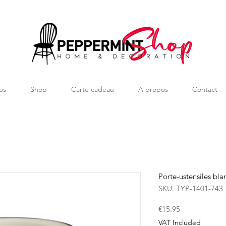
os
Shop
Carte cadeau
A propos
Contact
Porte-ustensiles bl
SKU: TYP-1401-743
Price
€15.95
VAT Included