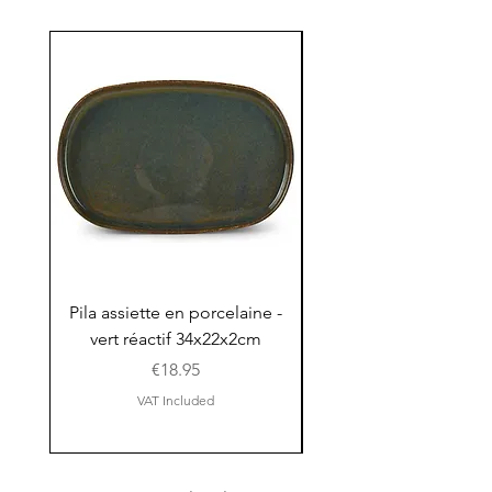
Pila assiette en porcelaine -
Pila assiette 30x15x
vert réactif 34x22x2cm
en porcelaine - vert r
Price
€18.95
VAT Included