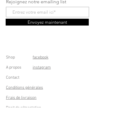
Rejoignez notre emailing list
Envoyez maintenant
Shop
facebook
A propos
instagram
Contact
Conditions générales
Frais de livraison
Droit de rétractation
Peppermint Shop