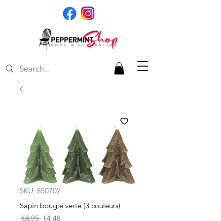
SKU: 850702
Sapin bougie verte (3 couleurs)
Regular
Sale
 €8.95 
€4.48