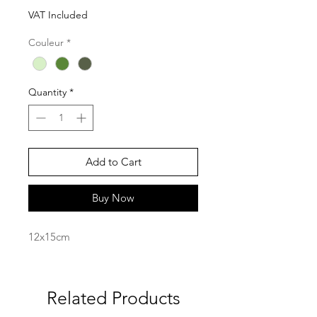
Price
Price
VAT Included
Couleur
*
Quantity
*
Add to Cart
Buy Now
12x15cm
Related Products