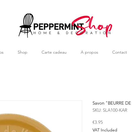
os
Shop
Carte cadeau
A propos
Contact
Savon "BEURRE DE K
SKU: SLA100-KAR
Price
€3.95
VAT Included