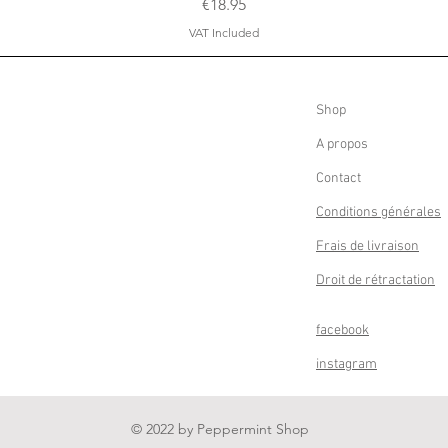
Price
€18.95
VAT Included
Shop
A propos
Contact
Conditions générales
Frais de livraison
Droit de rétractation
facebook
instagram
© 2022 by Peppermint Shop