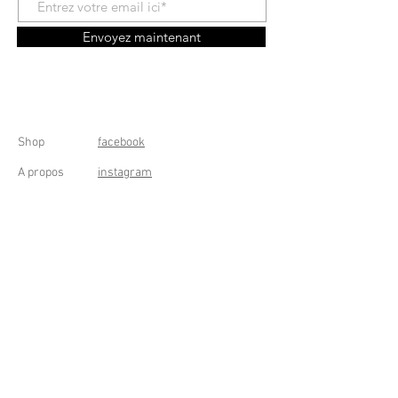
Envoyez maintenant
Shop
facebook
A propos
instagram
Contact
Conditions générales
Frais de livraison
Droit de rétractation
Peppermint Shop
Rue de la Casquette 49