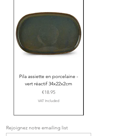
Pila assiette en porcelaine -
Pila assiette 30x15x
vert réactif 34x22x2cm
en porcelaine - vert r
Price
€18.95
VAT Included
Rejoignez notre emailing list