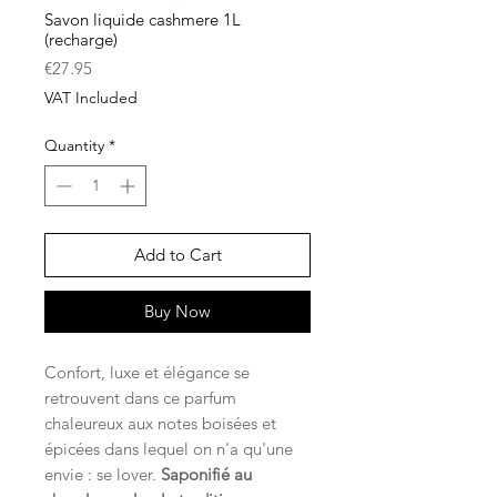
Savon liquide cashmere 1L
(recharge)
Price
€27.95
VAT Included
Quantity
*
Add to Cart
Buy Now
Confort, luxe et élégance se
retrouvent dans ce parfum
chaleureux aux notes boisées et
épicées dans lequel on n'a qu'une
envie : se lover.
Saponifié au