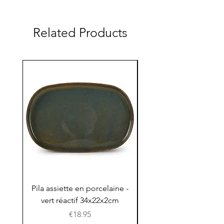
Related Products
Pila assiette en porcelaine -
Pila assiette 30x15x
vert réactif 34x22x2cm
en porcelaine - vert r
Price
€18.95