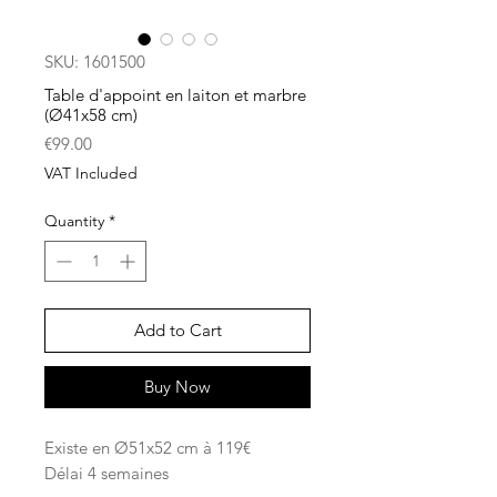
SKU: 1601500
Table d'appoint en laiton et marbre
(Ø41x58 cm)
Price
€99.00
VAT Included
Quantity
*
Add to Cart
Buy Now
Existe en Ø51x52 cm à 119€
Délai 4 semaines