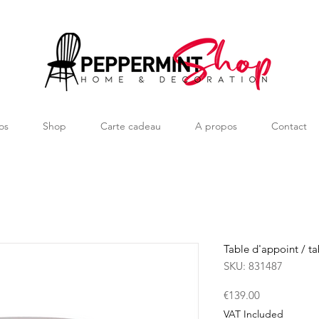
os
Shop
Carte cadeau
A propos
Contact
Table d'appoint / t
SKU: 831487
Price
€139.00
VAT Included