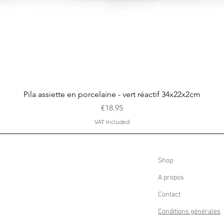
Quick View
Pila assiette en porcelaine - vert réactif 34x22x2cm
Price
€18.95
VAT Included
Shop
A propos
Contact
Conditions générales