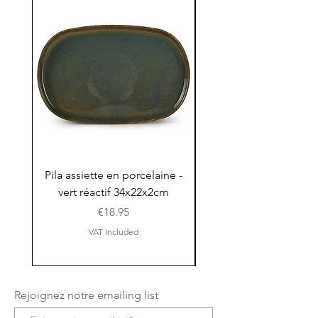
Pila assiette en porcelaine -
Pila assiette 30x15x
vert réactif 34x22x2cm
en porcelaine - vert r
Price
€18.95
VAT Included
Rejoignez notre emailing list