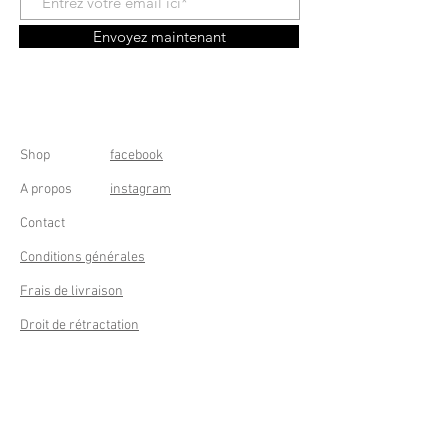
Envoyez maintenant
Shop
facebook
A propos
instagram
Contact
Conditions générales
Frais de livraison
Droit de rétractation
Peppermint Shop
Rue de la Casquette 49