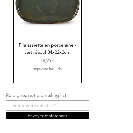
Pila assiette en porcelaine -
Pila assiette 30x15x
vert réactif 34x22x2cm
en porcelaine - vert r
Precio
18,95 €
Impuesto incluido
Rejoignez notre emailing list
Envoyez maintenant