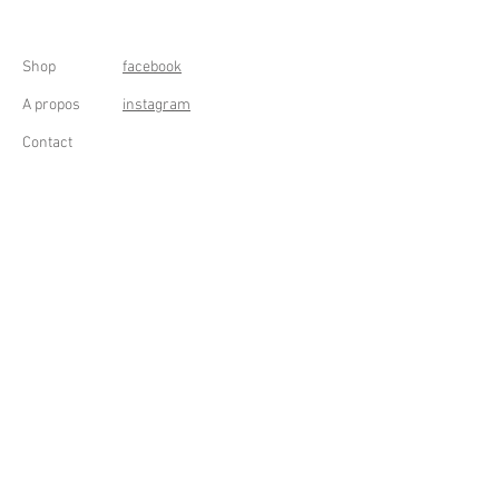
Shop
facebook
A propos
instagram
Contact
Conditions générales
Frais de livraison
Droit de rétractation
Peppermint Shop
Rue de la Casquette 49
4000 Liège - Luik
Belgique (Belgium)
OUVERT DU LUNDI AU SAMEDI
DE 11h à 18h