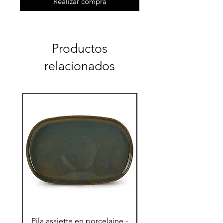
Realizar compra
Productos
relacionados
Pila assiette en porcelaine -
Pila assiette 30x15x