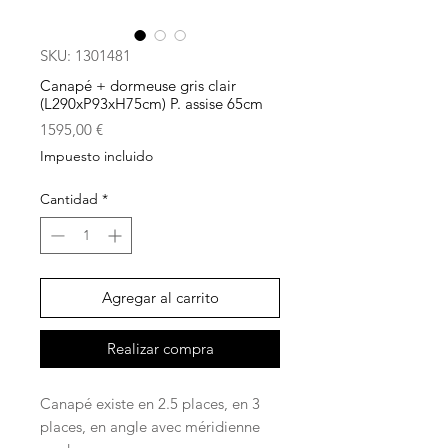
SKU: 1301481
Canapé + dormeuse gris clair
(L290xP93xH75cm) P. assise 65cm
Precio
1595,00 €
Impuesto incluido
Cantidad
*
Agregar al carrito
Realizar compra
Canapé existe en 2.5 places, en 3
places, en angle avec méridienne