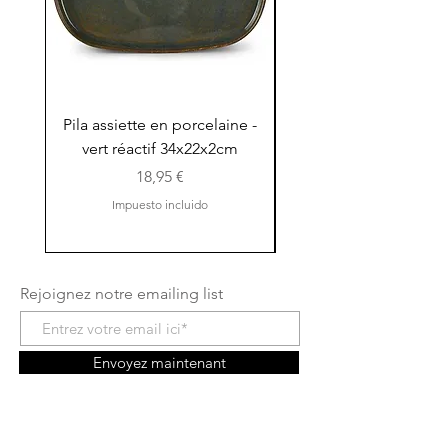
Pila assiette en porcelaine -
Pila assiette 30x15x
vert réactif 34x22x2cm
en porcelaine - vert r
Precio
18,95 €
Impuesto incluido
Rejoignez notre emailing list
Envoyez maintenant