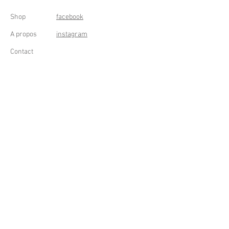
Shop
facebook
A propos
instagram
Contact
Conditions générales
Frais de livraison
Droit de rétractation
Peppermint Shop
Rue de la Casquette 49
4000 Liège - Luik
Belgique (Belgium)
OUVERT DU LUNDI AU SAMEDI
DE 11h à 18h