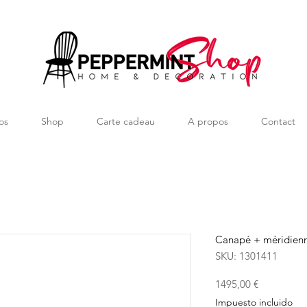
os
Shop
Carte cadeau
A propos
Contact
Canapé + méridienn
SKU: 1301411
Precio
1495,00 €
Impuesto incluido