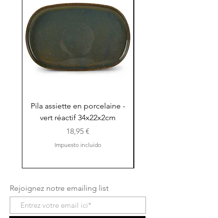
Pila assiette en porcelaine -
Pila assiette 30x15x
vert réactif 34x22x2cm
en porcelaine - vert r
Precio
18,95 €
Impuesto incluido
Rejoignez notre emailing list