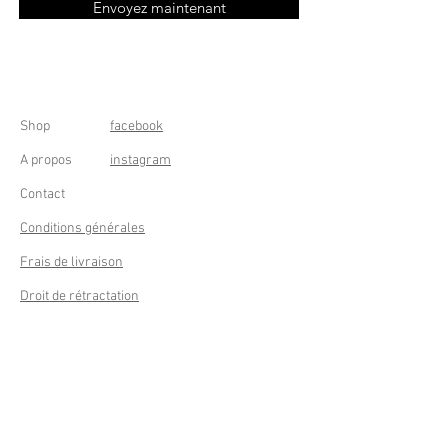
Envoyez maintenant
Shop
facebook
A propos
instagram
Contact
Conditions générales
Frais de livraison
Droit de rétractation
Peppermint Shop
Rue de la Casquette 49
4000 Liège - Luik
Belgique (Belgium)