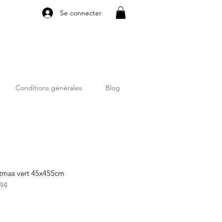
Se connecter
Conditions générales
Blog
stmas vert 45x455cm
94