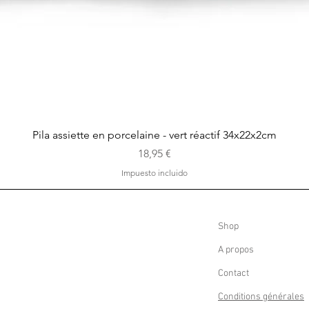
Vista rápida
Pila assiette en porcelaine - vert réactif 34x22x2cm
Precio
18,95 €
Impuesto incluido
Shop
A propos
Contact
Conditions générales