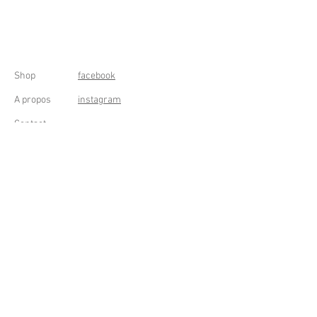
Shop
facebook
A propos
instagram
Contact
Conditions générales
Frais de livraison
Droit de rétractation
Peppermint Shop
Rue de la Casquette 49
4000 Liège - Luik
Belgique (Belgium)