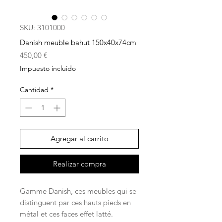
SKU: 3101000
Danish meuble bahut 150x40x74cm
Precio
450,00 €
Impuesto incluido
Cantidad
*
Agregar al carrito
Realizar compra
Gamme Danish, ces meubles qui se
distinguent par ces hauts pieds en
métal et ces faces effet latté.