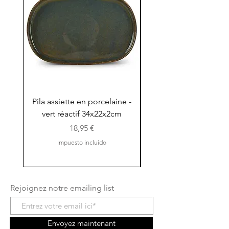
Pila assiette en porcelaine -
Pila assiette 30x15x
vert réactif 34x22x2cm
en porcelaine - vert r
Precio
18,95 €
Impuesto incluido
Rejoignez notre emailing list
Envoyez maintenant