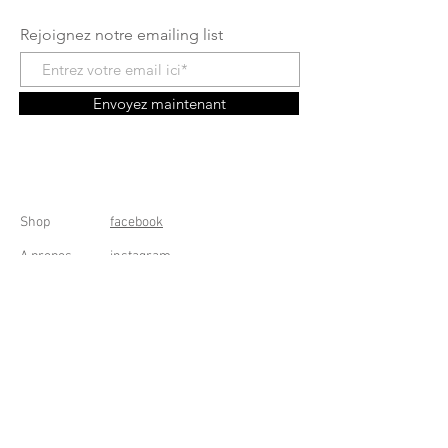
Rejoignez notre emailing list
Envoyez maintenant
Shop
facebook
A propos
instagram
Contact
Conditions générales
Frais de livraison
Droit de rétractation