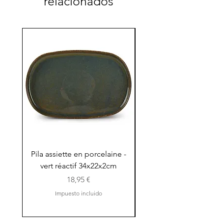
relacionados
Pila assiette en porcelaine -
Pila assiette 30x15x
vert réactif 34x22x2cm
en porcelaine - vert r
Precio
18,95 €
Impuesto incluido