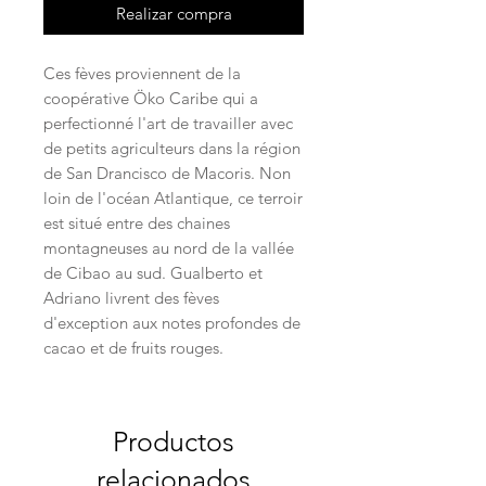
Realizar compra
Ces fèves proviennent de la
coopérative Öko Caribe qui a
perfectionné l'art de travailler avec
de petits agriculteurs dans la région
de San Drancisco de Macoris. Non
loin de l'océan Atlantique, ce terroir
est situé entre des chaines
montagneuses au nord de la vallée
de Cibao au sud. Gualberto et
Adriano livrent des fèves
d'exception aux notes profondes de
cacao et de fruits rouges.
Productos
relacionados