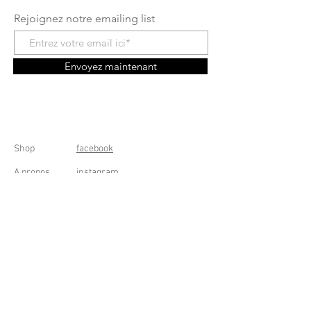
Rejoignez notre emailing list
Envoyez maintenant
Shop
facebook
A propos
instagram
Contact
Conditions générales
Frais de livraison
Droit de rétractation