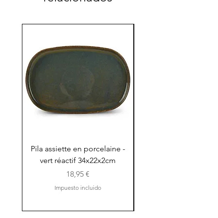
Pila assiette en porcelaine -
Pila assiette 30x15x
vert réactif 34x22x2cm
en porcelaine - vert r
Precio
18,95 €
Impuesto incluido