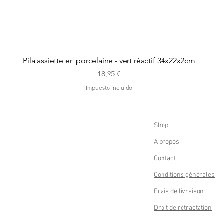
Vista rápida
Pila assiette en porcelaine - vert réactif 34x22x2cm
Precio
18,95 €
Impuesto incluido
Shop
A propos
Contact
Conditions générales
Frais de livraison
Droit de rétractation