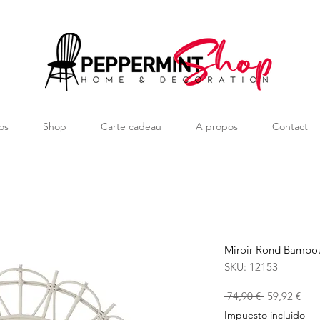
os
Shop
Carte cadeau
A propos
Contact
Miroir Rond Bambou
SKU: 12153
Precio
Prec
 74,90 € 
59,92 €
de
Impuesto incluido