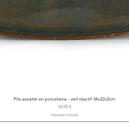
Vista rápida
Pila assiette en porcelaine - vert réactif 34x22x2cm
Precio
18,95 €
Impuesto incluido