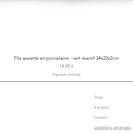
Vista rápida
Pila assiette en porcelaine - vert réactif 34x22x2cm
Precio
18,95 €
Impuesto incluido
Shop
A propos
Contact
Conditions générales