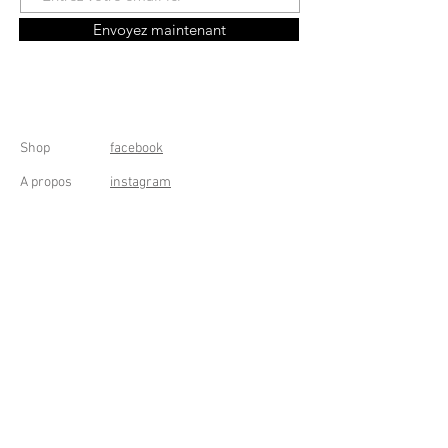
Envoyez maintenant
Shop
facebook
A propos
instagram
Contact
Conditions générales
Frais de livraison
Droit de rétractation
Peppermint Shop
Rue de la Casquette 49
4000 Liège - Luik