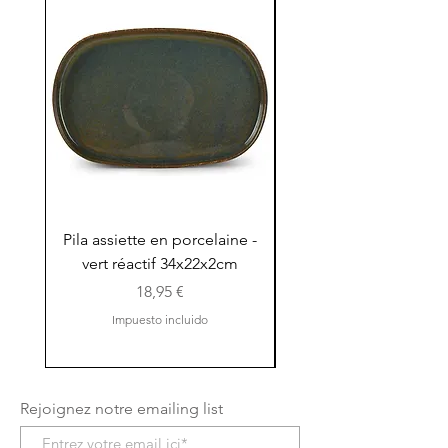
Pila assiette en porcelaine -
Pila assiette 30x15x
vert réactif 34x22x2cm
en porcelaine - vert r
Precio
18,95 €
Impuesto incluido
Rejoignez notre emailing list