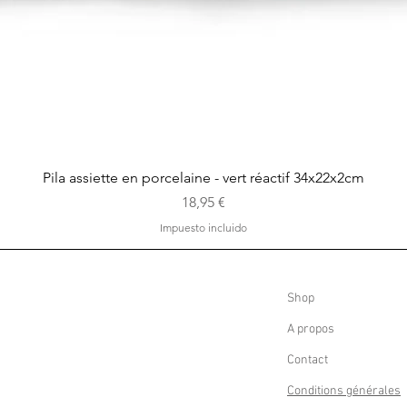
Vista rápida
Pila assiette en porcelaine - vert réactif 34x22x2cm
Precio
18,95 €
Impuesto incluido
Shop
A propos
Contact
Conditions générales