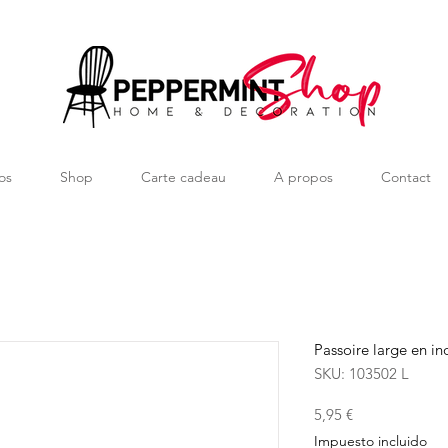
os
Shop
Carte cadeau
A propos
Contact
Passoire large en i
SKU: 103502 L
Precio
5,95 €
Impuesto incluido