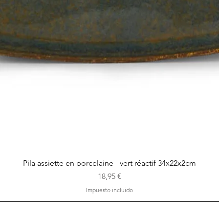
Vista rápida
Pila assiette en porcelaine - vert réactif 34x22x2cm
Precio
18,95 €
Impuesto incluido