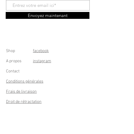
Envoyez maintenant
Shop
facebook
A propos
instagram
Contact
Conditions générales
Frais de livraison
Droit de rétractation
Peppermint Shop
Rue de la Casquette 49