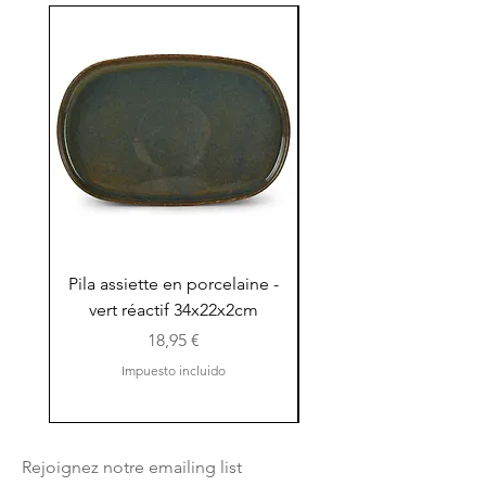
Pila assiette en porcelaine -
Pila assiette 30x15x
vert réactif 34x22x2cm
en porcelaine - vert r
Precio
18,95 €
Impuesto incluido
Rejoignez notre emailing list