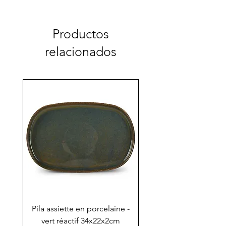
Productos
relacionados
Pila assiette en porcelaine -
Pila assiette 30x15x
vert réactif 34x22x2cm
en porcelaine - vert r