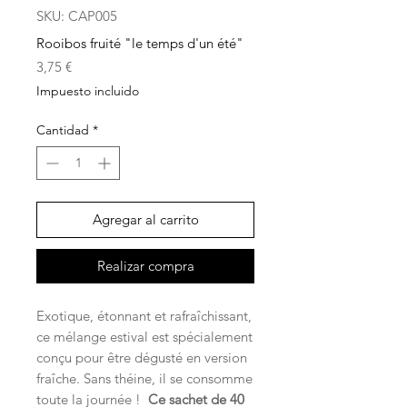
SKU: CAP005
Rooibos fruité "le temps d'un été"
Precio
3,75 €
Impuesto incluido
Cantidad
*
Agregar al carrito
Realizar compra
Exotique, étonnant et rafraîchissant,
ce mélange estival est spécialement
conçu pour être dégusté en version
fraîche. Sans théine, il se consomme
toute la journée !
Ce sachet de 40