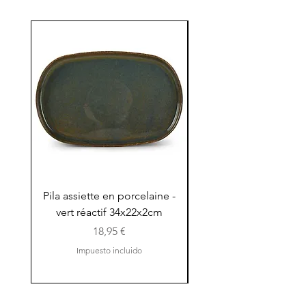
Pila assiette en porcelaine -
Pila assiette 30x15x
vert réactif 34x22x2cm
en porcelaine - vert r
Precio
18,95 €
Impuesto incluido