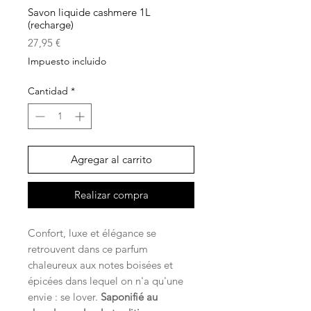
Savon liquide cashmere 1L
(recharge)
Precio
27,95 €
Impuesto incluido
Cantidad
*
Agregar al carrito
Realizar compra
Confort, luxe et élégance se
retrouvent dans ce parfum
chaleureux aux notes boisées et
épicées dans lequel on n'a qu'une
envie : se lover.
Saponifié au