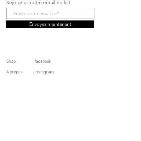
Rejoignez notre emailing list
Envoyez maintenant
Shop
facebook
A propos
instagram
Contact
Conditions générales
Frais de livraison
Droit de rétractation
Peppermint Shop