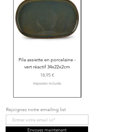
Pila assiette en porcelaine -
Pila assiette 30x15x
vert réactif 34x22x2cm
en porcelaine - vert r
Precio
18,95 €
Impuesto incluido
Rejoignez notre emailing list
Envoyez maintenant