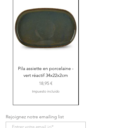
Pila assiette en porcelaine -
Pila assiette 30x15x
vert réactif 34x22x2cm
en porcelaine - vert r
Precio
18,95 €
Impuesto incluido
Rejoignez notre emailing list