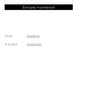
Envoyez maintenant
Shop
facebook
A propos
instagram
Contact
Conditions générales
Frais de livraison
Droit de rétractation
Peppermint Shop
Rue de la Casquette 49
4000 Liège - Luik