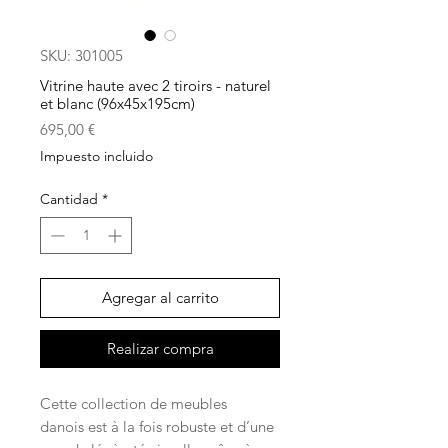
SKU: 301005
Vitrine haute avec 2 tiroirs - naturel
et blanc (96x45x195cm)
Precio
695,00 €
Impuesto incluido
Cantidad
*
Agregar al carrito
Realizar compra
Cette collection de meubles
danois est à la fois robuste et d’une