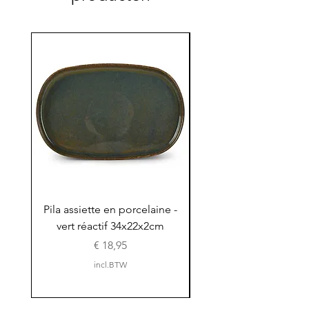
Pila assiette en porcelaine -
Pila assiette 30x15x
vert réactif 34x22x2cm
en porcelaine - vert r
Prijs
€ 18,95
incl.BTW