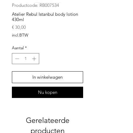
Productcode: RB007534
Atelier Rebul Istanbul body lotion
430ml
Prijs
€ 30,00
incl.BTW
Aantal
*
In winkelwagen
Nu kopen
Gerelateerde
producten