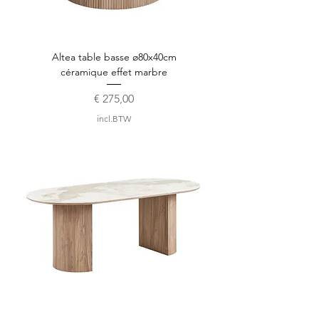
Altea table basse ø80x40cm
céramique effet marbre
Prijs
€ 275,00
incl.BTW