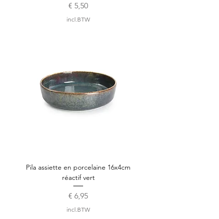
Prijs
€ 5,50
incl.BTW
Pila assiette en porcelaine 16x4cm
réactif vert
Prijs
€ 6,95
incl.BTW