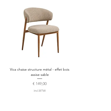
Vica chaise structure métal - effet bois
assise sable
Prijs
€ 149,00
incl.BTW