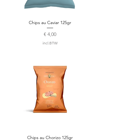
Chips au Caviar 125gr
Prijs
€ 4,00
incl.BTW
Chips au Chorizo 125gr