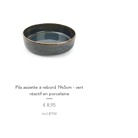
Pila assiette à rebord 19x5cm - vert
réactif en porcelaine
Prijs
€ 8,95
incl.BTW