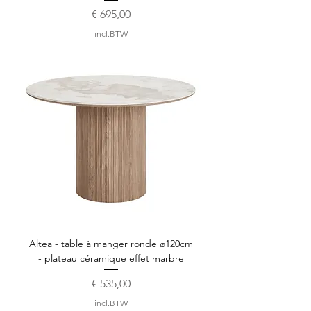
Prijs
€ 695,00
incl.BTW
Altea - table à manger ronde ø120cm
- plateau céramique effet marbre
Prijs
€ 535,00
incl.BTW