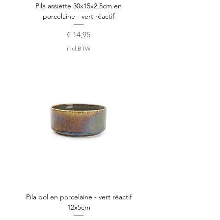
Pila assiette 30x15x2,5cm en
porcelaine - vert réactif
Prijs
€ 14,95
incl.BTW
Pila bol en porcelaine - vert réactif
12x5cm