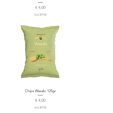
Prijs
€ 4,00
incl.BTW
Chips Wasabi 125gr
Prijs
€ 4,00
incl.BTW