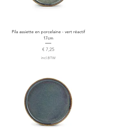
Pila assiette en porcelaine - vert réactif
17cm
Prijs
€ 7,25
incl.BTW