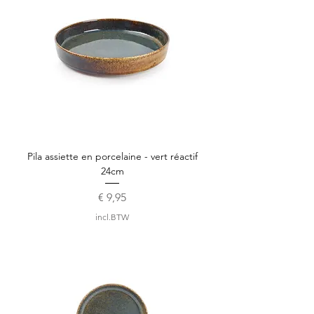
Pila assiette en porcelaine - vert réactif
24cm
Prijs
€ 9,95
incl.BTW