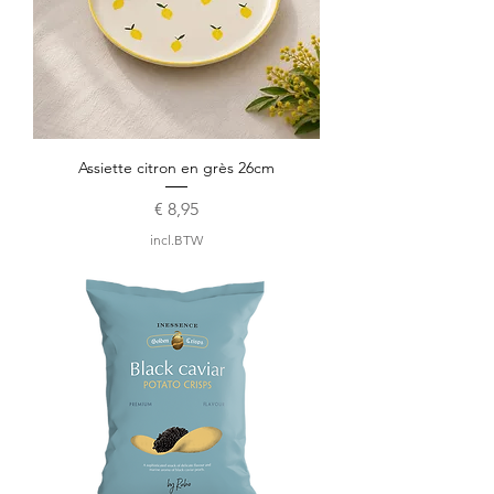
Assiette citron en grès 26cm
Prijs
€ 8,95
incl.BTW