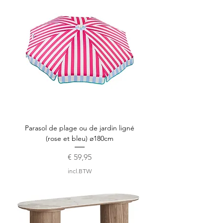
Parasol de plage ou de jardin ligné
(rose et bleu) ø180cm
Prijs
€ 59,95
incl.BTW