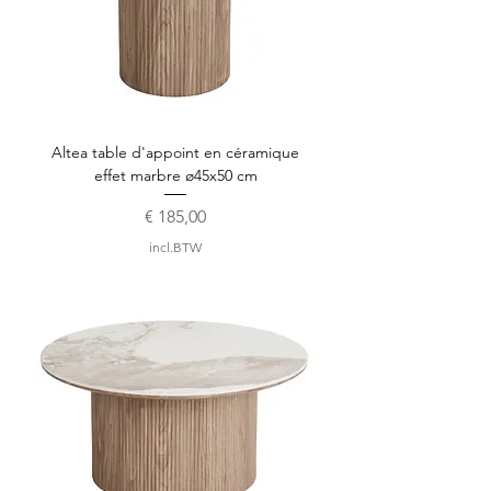
Altea table d'appoint en céramique
effet marbre ø45x50 cm
Prijs
€ 185,00
incl.BTW