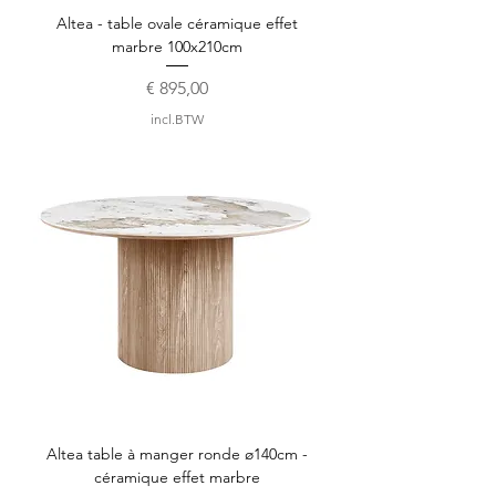
Altea - table ovale céramique effet
marbre 100x210cm
Prijs
€ 895,00
incl.BTW
Altea table à manger ronde ø140cm -
céramique effet marbre