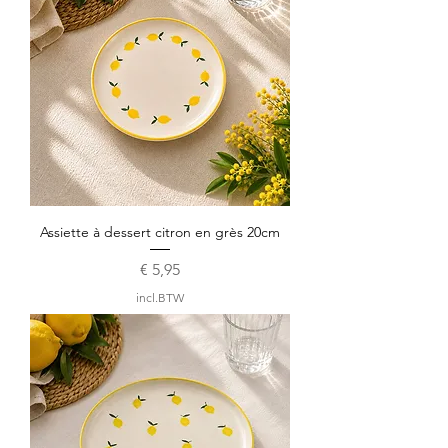
Assiette à dessert citron en grès 20cm
Prijs
€ 5,95
incl.BTW