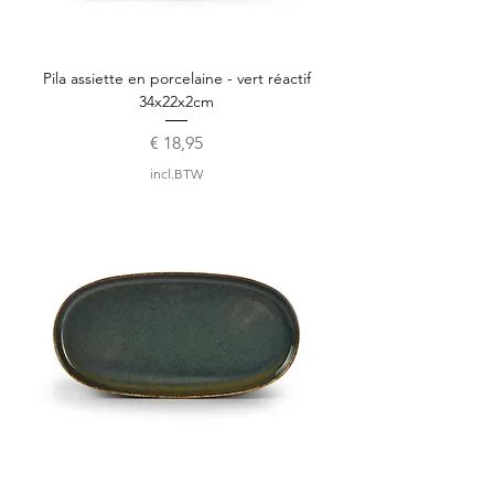
Pila assiette en porcelaine - vert réactif
34x22x2cm
Prijs
€ 18,95
incl.BTW