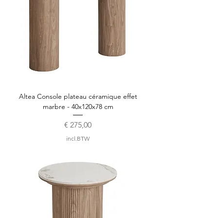
Altea Console plateau céramique effet
marbre - 40x120x78 cm
Prijs
€ 275,00
incl.BTW