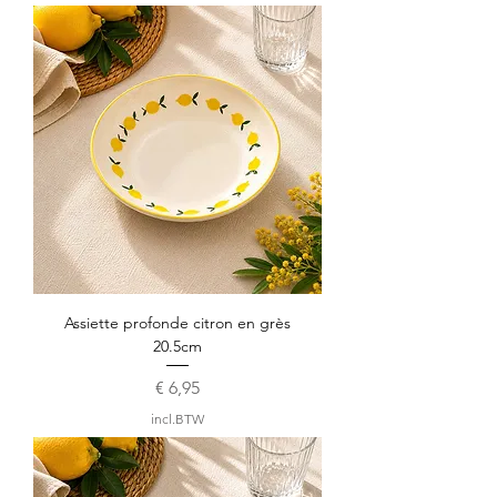
Assiette profonde citron en grès
20.5cm
Prijs
€ 6,95
incl.BTW