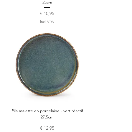
25cm
Prijs
€ 10,95
incl.BTW
Pila assiette en porcelaine - vert réactif
27,5cm
Prijs
€ 12,95