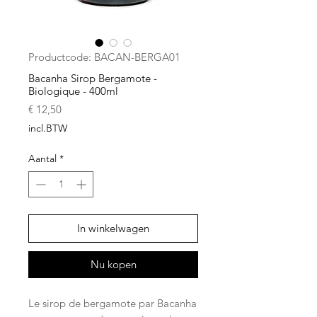
Productcode: BACAN-BERGA01
Bacanha Sirop Bergamote -
Biologique - 400ml
Prijs
€ 12,50
incl.BTW
Aantal
*
In winkelwagen
Nu kopen
Le sirop de bergamote par Bacanha