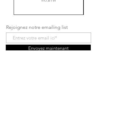
incl.BTW
Rejoignez notre emailing list
Envoyez maintenant
Shop
facebook
A propos
instagram
Contact
Conditions générales
Frais de livraison
Droit de rétractation