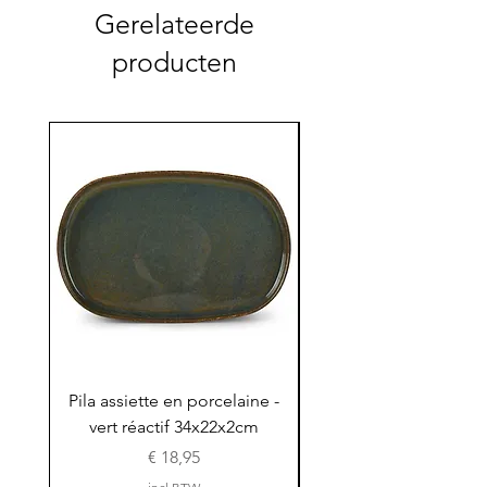
Gerelateerde
producten
Pila assiette en porcelaine -
Pila assiette 30x15x
vert réactif 34x22x2cm
en porcelaine - vert r
Prijs
€ 18,95