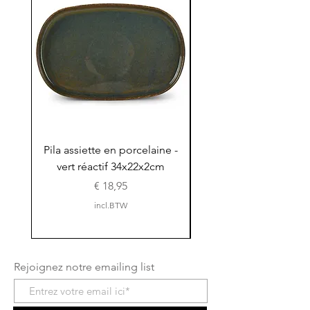
Pila assiette en porcelaine -
Pila assiette 30x15x
vert réactif 34x22x2cm
en porcelaine - vert r
Prijs
€ 18,95
incl.BTW
Rejoignez notre emailing list