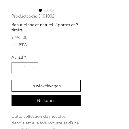
Productcode: 3101002
Bahut blanc et naturel 2 portes et 3
tiroirs
Prijs
€ 495,00
incl.BTW
Aantal
*
In winkelwagen
Nu kopen
Cette collection de meubles
danois est à la fois robuste et d’une