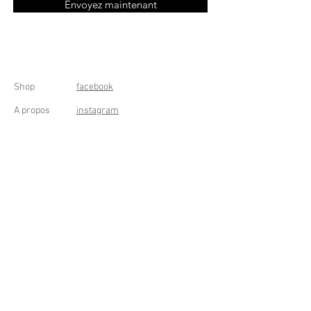
Envoyez maintenant
Shop
facebook
A propos
instagram
Contact
Conditions générales
Frais de livraison
Droit de rétractation
Peppermint Shop
Rue de la Casquette 49
4000 Liège - Luik
Belgique (Belgium)