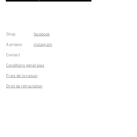
Shop
facebook
A propos
instagram
Contact
Conditions générales
Frais de livraison
Droit de rétractation
Peppermint Shop
Rue de la Casquette 49
4000 Liège - Luik
Belgique (Belgium)