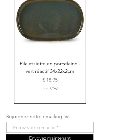
Pila assiette en porcelaine -
Pila assiette 30x15x
vert réactif 34x22x2cm
en porcelaine - vert r
Prijs
€ 18,95
incl.BTW
Rejoignez notre emailing list
Envoyez maintenant