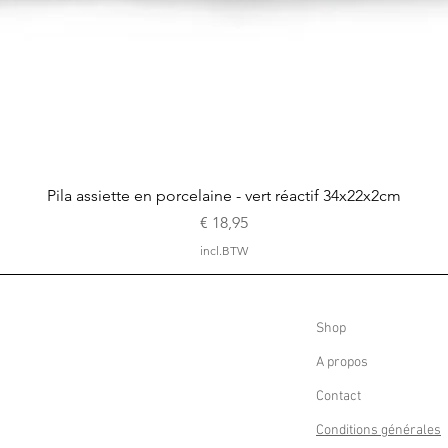
Snel overzicht
Pila assiette en porcelaine - vert réactif 34x22x2cm
Prijs
€ 18,95
incl.BTW
Shop
A propos
Contact
Conditions générales