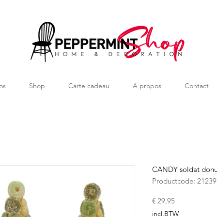
os
Shop
Carte cadeau
A propos
Contact
CANDY soldat donu
Productcode: 21239
Prijs
€ 29,95
incl.BTW