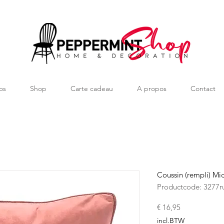
os
Shop
Carte cadeau
A propos
Contact
Coussin (rempli) Mi
Productcode: 3277r
Prijs
€ 16,95
incl.BTW