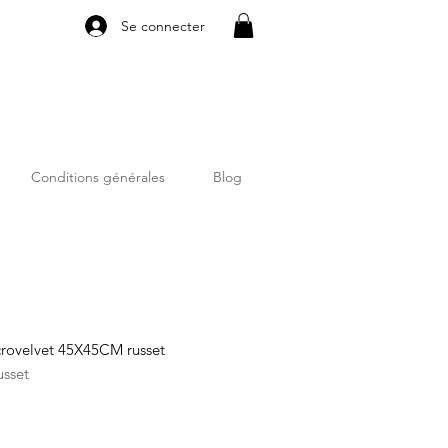
Se connecter
Conditions générales
Blog
crovelvet 45X45CM russet
usset