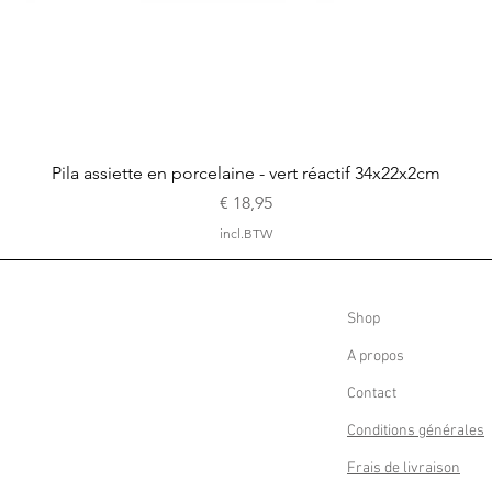
Snel overzicht
Pila assiette en porcelaine - vert réactif 34x22x2cm
Prijs
€ 18,95
incl.BTW
Shop
A propos
Contact
Conditions générales
Frais de livraison