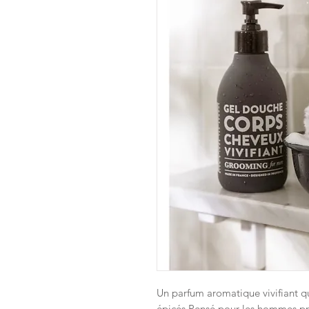
Un parfum aromatique vivifiant q
épicés.Pensé pour les hommes pre