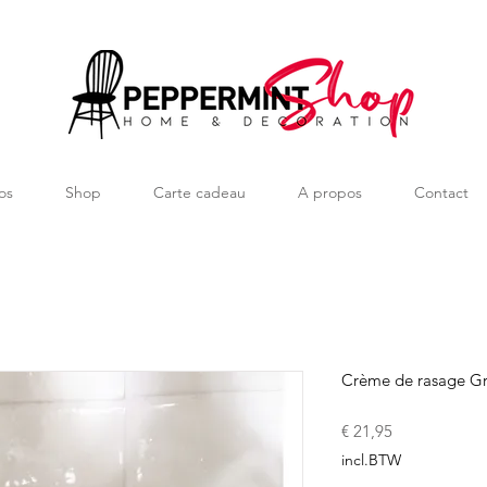
os
Shop
Carte cadeau
A propos
Contact
Crème de rasage G
Prijs
€ 21,95
incl.BTW