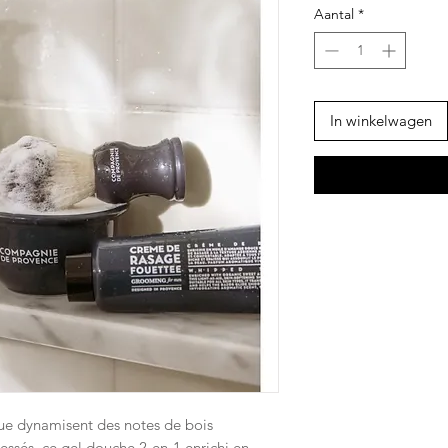
Aantal
*
In winkelwagen
ue dynamisent des notes de bois
ssés, ce gel douche 2-en-1 enrichi en