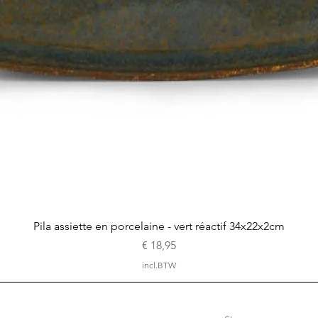
Snel overzicht
Pila assiette en porcelaine - vert réactif 34x22x2cm
Prijs
€ 18,95
incl.BTW