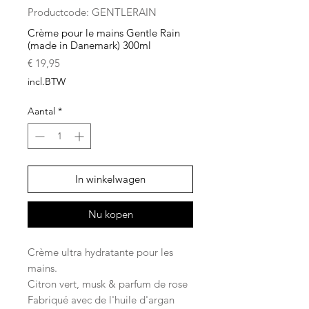
Productcode: GENTLERAIN
Crème pour le mains Gentle Rain
(made in Danemark) 300ml
Prijs
€ 19,95
incl.BTW
Aantal
*
In winkelwagen
Nu kopen
Crème ultra hydratante pour les
mains.
Citron vert, musk & parfum de rose
Fabriqué avec de l'huile d'argan