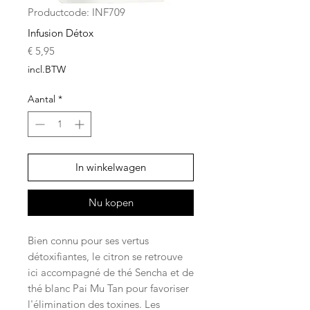
Productcode: INF709
Infusion Détox
Prijs
€ 5,95
incl.BTW
Aantal
*
In winkelwagen
Nu kopen
Bien connu pour ses vertus
détoxifiantes, le citron se retrouve
ici accompagné de thé Sencha et de
thé blanc Pai Mu Tan pour favoriser
l'élimination des toxines. Les