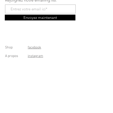
Rejoignez notre emailing list
Envoyez maintenant
Shop
facebook
A propos
instagram
Contact
Conditions générales
Frais de livraison
Droit de rétractation
Peppermint Shop