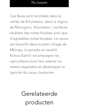
Nu kopen
Ces fèves sont récoltées dans la
vallée de Kilombero, dans la région
de Morogoro. Kilombero. Les fèves
révèlent des notes fruitées ainsi que
d'agréables notes boisées. Le cacao
est travaillé dans le petit village de
Mbingu, le paradis en swahili.
Kokoa Kamili accompagne les
agriculteurs pour leur assurer un
revenu équitable et développer la
typicité du cacao tanzanien.
Gerelateerde
producten