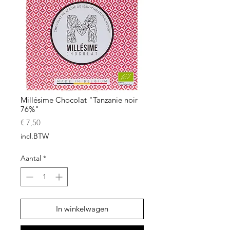
Millésime Chocolat "Tanzanie noir
76%"
Prijs
€ 7,50
incl.BTW
Aantal
*
In winkelwagen