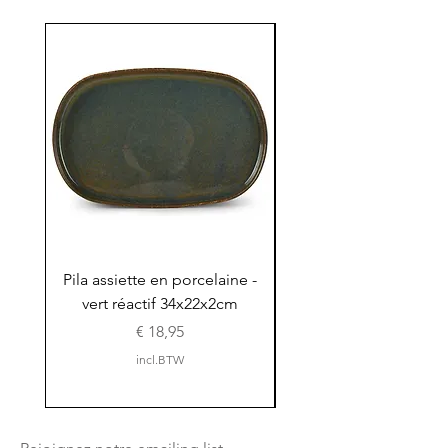
Pila assiette en porcelaine -
Pila assiette 30x15x
vert réactif 34x22x2cm
en porcelaine - vert r
Prijs
€ 18,95
incl.BTW