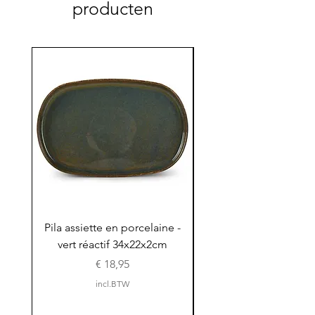
producten
Pila assiette en porcelaine -
Pila assiette 30x15x
vert réactif 34x22x2cm
en porcelaine - vert r
Prijs
€ 18,95
incl.BTW