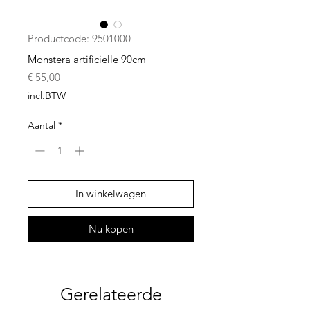
Productcode: 9501000
Monstera artificielle 90cm
Prijs
€ 55,00
incl.BTW
Aantal
*
In winkelwagen
Nu kopen
Gerelateerde