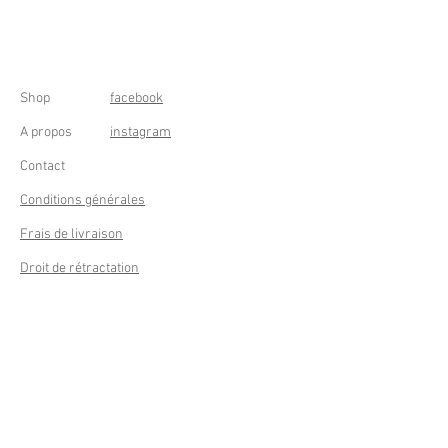
Shop
facebook
A propos
instagram
Contact
Conditions générales
Frais de livraison
Droit de rétractation
Peppermint Shop
Rue de la Casquette 49
4000 Liège - Luik
Belgique (Belgium)