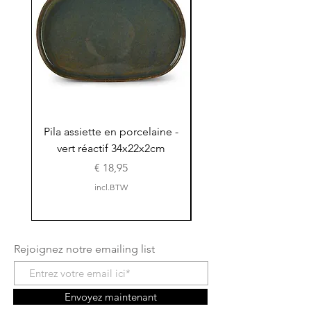
Pila assiette en porcelaine -
Pila assiette 30x15x
vert réactif 34x22x2cm
en porcelaine - vert r
Prijs
€ 18,95
incl.BTW
Rejoignez notre emailing list
Envoyez maintenant